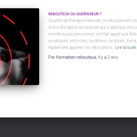
REBOUTEUX OU GUERISSEUR ?
Qualifié de thérapie naturelle, le reboutement 
d’une discipline ancestrale qui s’applique à tou
nombreuses personnes ont fait appel aux Rebo
sciatiques, entorses, luxations, brûlures, zon
également appelés les rebouteurs,
Lire la suit
Par
formation rebouteux
, il y a
3 ans