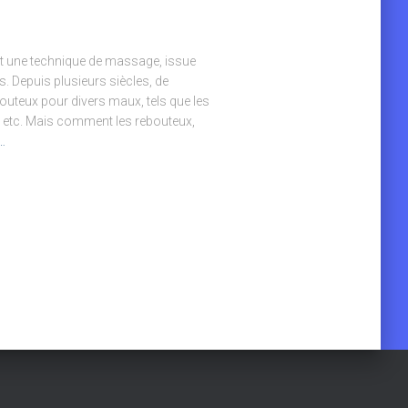
est une technique de massage, issue
s. Depuis plusieurs siècles, de
uteux pour divers maux, tels que les
a, etc. Mais comment les rebouteux,
e…